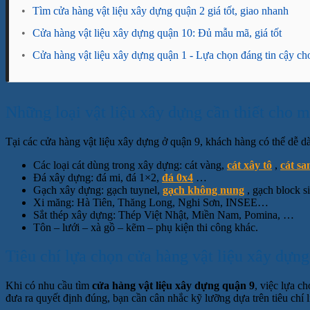
•
Tìm cửa hàng vật liệu xây dựng quận 2 giá tốt, giao nhanh
•
Cửa hàng vật liệu xây dựng quận 10: Đủ mẫu mã, giá tốt
•
Cửa hàng vật liệu xây dựng quận 1 - Lựa chọn đáng tin cậy ch
Những loại vật liệu xây dựng cần thiết cho m
Tại các cửa hàng vật liệu xây dựng ở quận 9, khách hàng có thể dễ 
Các loại cát dùng trong xây dựng: cát vàng,
cát xây tô
,
cát sa
Đá xây dựng: đá mi, đá 1×2,
đá 0x4
…
Gạch xây dựng: gạch tuynel,
gạch không nung
, gạch block 
Xi măng: Hà Tiên, Thăng Long, Nghi Sơn, INSEE…
Sắt thép xây dựng: Thép Việt Nhật, Miền Nam, Pomina, …
Tôn – lưới – xà gồ – kẽm – phụ kiện thi công khác.
Tiêu chí lựa chọn cửa hàng vật liệu xây dựng
Khi có nhu cầu tìm
cửa hàng vật liệu xây dựng quận 9
, việc lựa c
đưa ra quyết định đúng, bạn cần cân nhắc kỹ lưỡng dựa trên tiêu chí l