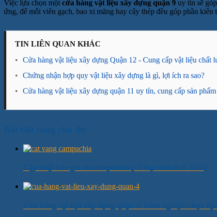
Việc lựa chọn một
cửa hàng vật liệu xây dựng quận 9
uy tín sẽ góp
ứng, để mỗi viên gạch, bao xi măng hay cây thép đều góp phần kiến t
TIN LIÊN QUAN KHÁC
•
Cửa hàng vật liệu xây dựng Quận 12 - Cung cấp vật liệu chất lư
•
Chứng nhận hợp quy vật liệu xây dựng là gì, lợi ích ra sao?
•
Cửa hàng vật liệu xây dựng quận 11 uy tín, cung cấp sản phẩm
Bài viết cùng chủ đề:
Cập nhật báo giá cát campuchia [+3 loại mới nhất 2026]
Cửa hàng vật liệu xây dựng quận 4: Kinh nghiệm chọn địa 