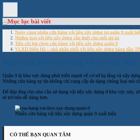
Mục lục bài viết
Ngày càng nhiều cửa hàng vật liệu xây dựng tại quận 9 xuất hi
Những loại vật liệu xây dựng cần thiết cho mỗi dự án
Tiêu chí lựa chọn cửa hàng vật liệu xây dựng quận 9
VLXD Hiệp Hà – nhà phân phối vật liệu xây dựng hàng đầu 
Ngày càng nhiều cửa hàng vật liệu xây dựng 
Quận 9 là khu vực đang phát triển mạnh về cơ sở hạ tầng và xây dự
Những cửa hàng uy tín không chỉ cung cấp đa dạng chủng loại mà còn
Để đáp ứng cho nhu cầu sử dụng vật liệu xây dựng ở khu vực này, nh
sẽ trở nên dễ dàng hơn.
Nhiều cửa hàng vật liệu xây dựng quận 9 xuất hiện
CÓ THỂ BẠN QUAN TÂM