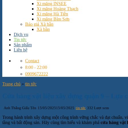
Xi măng INSEE
Xi măng Hoàng Thạch
Xi măng Hà Tiên
Xi măng Bỉm Sơn
Báo giá Xà bần
Xà bần
Dịch vụ
Tin tức
Sản phẩm
Liên hệ
Contact
8:00 - 22:00
0909672222
Trang chủ
»
tin tức
Cửa hàng vật liệu xây dựng quận 9 – Lựa c
Anh Thắng Giấu Tên
15/05/2025
15/05/2025
tin tức
332 Lượt xem
Trong hành trình xây dựng một công trình vững chắc và đạt chuẩn, việ
tầng và bất động sản. Hãy cùng tìm hiểu và khám phá
cửa hàng vật 