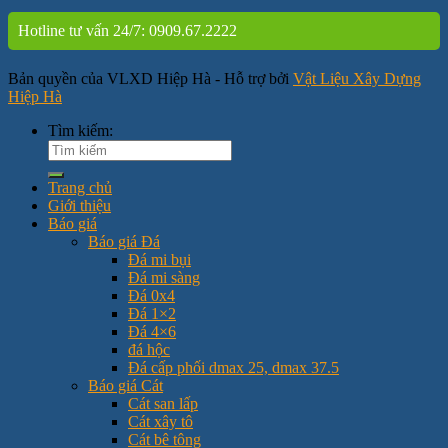
Hotline tư vấn 24/7: 0909.67.2222
Bản quyền của VLXD Hiệp Hà - Hỗ trợ bởi
Vật Liệu Xây Dựng
Hiệp Hà
Tìm kiếm:
Trang chủ
Giới thiệu
Báo giá
Báo giá Đá
Đá mi bụi
Đá mi sàng
Đá 0x4
Đá 1×2
Đá 4×6
đá hộc
Đá cấp phối dmax 25, dmax 37.5
Báo giá Cát
Cát san lấp
Cát xây tô
Cát bê tông