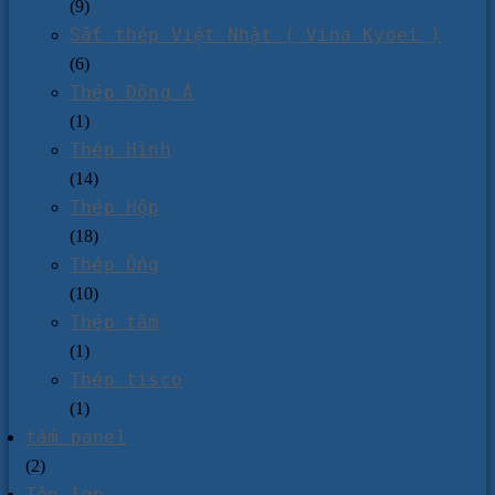
(9)
Sắt thép Việt Nhật ( Vina Kyoei )
(6)
Thép Đông Á
(1)
Thép Hình
(14)
Thép Hộp
(18)
Thép Ống
(10)
Thép tấm
(1)
Thép tisco
(1)
tấm panel
(2)
Tôn lợp