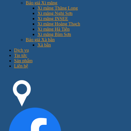
Báo giá Xi măng
Xi măng Thăng Long
Xi măng Nghi Sơn
Xi măng INSEE
Xi măng Hoàng Thạch
Xi măng Hà Tiên
Xi măng Bỉm Sơn
Báo giá Xà bần
Xà bần
Dịch vụ
Tin tức
Sản phẩm
Liên hệ