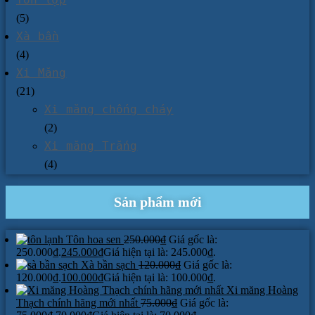
(5)
Xà bần
(4)
Xi Măng
(21)
Xi măng chống cháy
(2)
Xi măng Trắng
(4)
Sản phẩm mới
Tôn hoa sen
250.000
₫
Giá gốc là:
250.000₫.
245.000
₫
Giá hiện tại là: 245.000₫.
Xà bần sạch
120.000
₫
Giá gốc là:
120.000₫.
100.000
₫
Giá hiện tại là: 100.000₫.
Xi măng Hoàng
Thạch chính hãng mới nhất
75.000
₫
Giá gốc là: