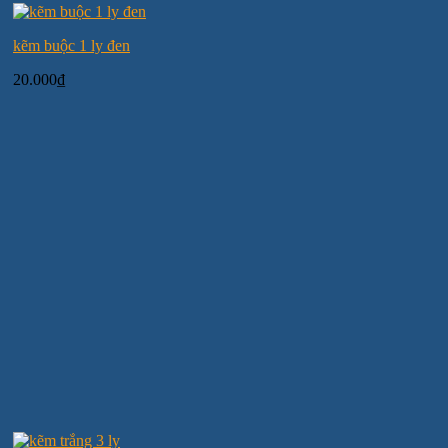
kẽm buộc 1 ly đen
20.000
₫