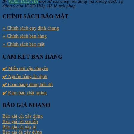
By
VLXD HIỆP HÀ
mọi sự sao chép nội dung mà không được sự
đồng ý của VLXD Hiệp Hà là trái phép.
CHÍNH SÁCH BẢO MẬT
⭐️ Chính sách quy định chung
⭐️ Chính sách bán hàng
⭐️ Chính sách bảo mật
CAM KẾT BÁN HÀNG
✔️ Miễn phí vận chuyển
✔️ Nguồn hàng ổn định
✔️ Giao hàng đúng tiến độ
✔️ Đảm bảo chất lượng
BÁO GIÁ NHANH
Báo giá cát xây dựng
Báo giá cát san lấp
Báo giá cát xây tô
Báo giá đá xây dựng