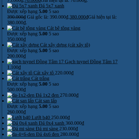
75.000₫.
70.000
₫
Giá hiện tại là: 70.000₫.
Đá 5x7 xanh
Được xếp hạng
5.00
5 sao
390.000
₫
Giá gốc là: 390.000₫.
380.000
₫
Giá hiện tại là:
380.000₫.
Cát bê tông vàng
Được xếp hạng
5.00
5 sao
350.000
₫
Cát xây dựng (cát xây tô)
Được xếp hạng
5.00
5 sao
200.000
₫
Gạch tuynel Đồng Tâm 17
1.100
₫
Cát xây tô
220.000
₫
Cát trắng
Được xếp hạng
5.00
5 sao
500.000
₫
Đá 1x2 đen
270.000
₫
Cát san lấp
Được xếp hạng
5.00
5 sao
260.000
₫
Lưới b40
250.000
₫
Đá 0x4 xanh
360.000
₫
Đá mi sàng
230.000
₫
Đá 4x6 đen
280.000
₫