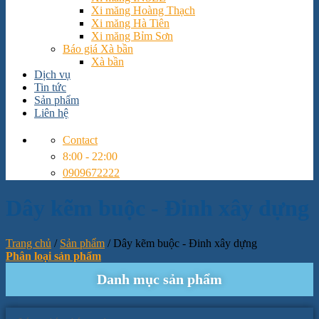
Xi măng Hoàng Thạch
Xi măng Hà Tiên
Xi măng Bỉm Sơn
Báo giá Xà bần
Xà bần
Dịch vụ
Tin tức
Sản phẩm
Liên hệ
Contact
8:00 - 22:00
0909672222
Dây kẽm buộc - Đinh xây dựng
Trang chủ
/
Sản phẩm
/
Dây kẽm buộc - Đinh xây dựng
Phân loại sản phẩm
Danh mục sản phẩm