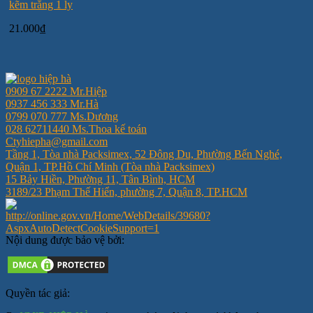
kẽm trắng 1 ly
21.000
₫
0909 67 2222 Mr.Hiệp
0937 456 333 Mr.Hà
0799 070 777 Ms.Dương
028 62711440 Ms.Thoa kế toán
Ctyhiepha@gmail.com
Tầng 1, Tòa nhà Packsimex, 52 Đông Du, Phường Bến Nghé,
Quận 1, TP.Hồ Chí Minh (Tòa nhà Packsimex)
15 Bảy Hiền, Phường 11, Tân Bình, HCM
3189/23 Phạm Thế Hiển, phường 7, Quận 8, TP.HCM
Nội dung được bảo vệ bởi:
Quyền tác giả: