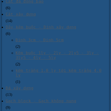
Cát đá đóng bao
(6)
Cát xây dựng
(14)
Dây kẽm buộc - Đinh xây dựng
(6)
Đinh 3cm - Đinh 5cm
(2)
Kẽm buộc 1ly - 2ly - 2ly5 - 3ly -
3ly5 - 4ly - 5ly
(2)
kẽm trắng 1.0 ly tới kẽm trắng 4.0
ly
(1)
Đá xây dựng
(13)
Gạch block - Gạch không nung
(9)