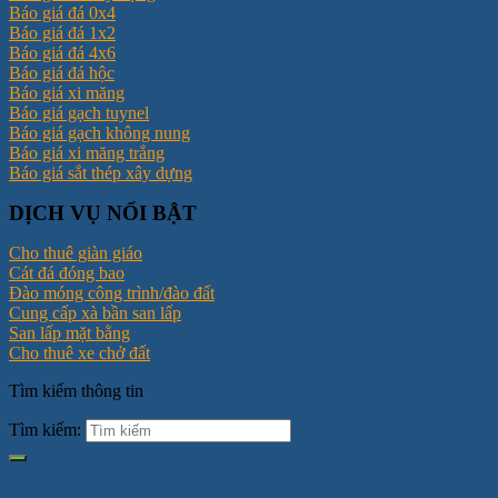
Báo giá đá 0x4
Báo giá đá 1x2
Báo giá đá 4x6
Báo giá đá hộc
Báo giá xi măng
Báo giá gạch tuynel
Báo giá gạch không nung
Báo giá xi măng trắng
Báo giá sắt thép xây dựng
DỊCH VỤ NỔI BẬT
Cho thuê giàn giáo
Cát đá đóng bao
Đào móng công trình/đào đất
Cung cấp xà bần san lấp
San lấp mặt bằng
Cho thuê xe chở đất
Tìm kiếm thông tin
Tìm kiếm: