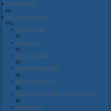
Keo dán gạch
(1)
Sắt thép xây dựng
(71)
Sắt Hòa Phát
(1)
Sắt Posco
(1)
Sắt thép HVUC
(1)
Sắt Thép Miền Nam
(4)
Sắt thép Pomina
(9)
Sắt thép Việt Nhật ( Vina Kyoei )
(6)
Thép Đông Á