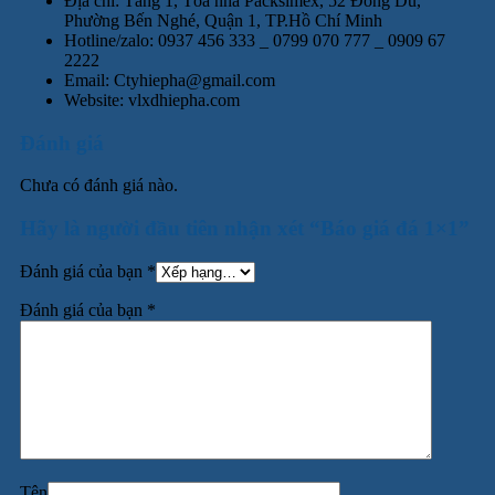
Địa chỉ: Tầng 1, Tòa nhà Packsimex, 52 Đông Du,
Phường Bến Nghé, Quận 1, TP.Hồ Chí Minh
Hotline/zalo: 0937 456 333 _ 0799 070 777 _ 0909 67
2222
Email: Ctyhiepha@gmail.com
Website: vlxdhiepha.com
Đánh giá
Chưa có đánh giá nào.
Hãy là người đầu tiên nhận xét “Báo giá đá 1×1”
Đánh giá của bạn
*
Đánh giá của bạn
*
Tên