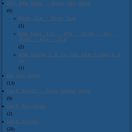
Dây kẽm buộc - Đinh xây dựng
(6)
Đinh 3cm - Đinh 5cm
(2)
Kẽm buộc 1ly - 2ly - 2ly5 - 3ly -
3ly5 - 4ly - 5ly
(2)
kẽm trắng 1.0 ly tới kẽm trắng 4.0
ly
(1)
Đá xây dựng
(13)
Gạch block - Gạch không nung
(9)
Gạch Terrazzo
(2)
Gạch Tuynel
(20)