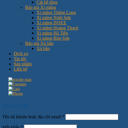
Cát bê tông
Báo giá Xi măng
Xi măng Thăng Long
Xi măng Nghi Sơn
Xi măng INSEE
Xi măng Hoàng Thạch
Xi măng Hà Tiên
Xi măng Bỉm Sơn
Báo giá Xà bần
Xà bần
Dịch vụ
Tin tức
Sản phẩm
Liên hệ
Đăng nhập
Tên tài khoản hoặc địa chỉ email
*
Mật khẩu
*