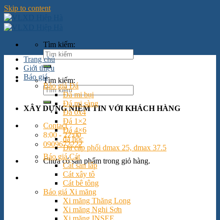
Skip to content
Tìm kiếm:
Trang chủ
Giới thiệu
Báo giá
Tìm kiếm:
Báo giá Đá
Đá mi bụi
Đá mi sàng
XÂY DỰNG NIỀM TIN VỚI KHÁCH HÀNG
Đá 0x4
Đá 1×2
Contact
Đá 4×6
8:00 - 22:00
đá hộc
0909672222
Đá cấp phối dmax 25, dmax 37.5
Báo giá Cát
Chưa có sản phẩm trong giỏ hàng.
Cát san lấp
Cát xây tô
Cát bê tông
Báo giá Xi măng
Xi măng Thăng Long
Xi măng Nghi Sơn
Xi măng INSEE