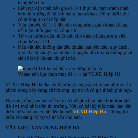
hàng lựa chọn
Liên tục cập nhật báo giá đá 1×1 thực tế, cạnh tranh nhất
trên thị trường để khách hàng tham khảo. Đồng thời luôn
có những ưu đãi hấp dẫn
Vận chuyển đá 1×1 đến tận công trình, giúp khách hàng
tiết kiệm thời gian và công sức.
Tư vấn hướng dẫn nhiệt tình cho khách hàng trong việc
chọn lựa đá 1×1
Nếu vật liệu không đạt tiêu chuẩn, sai yêu cầu, quy cách,
quý khách hàng hoàn toàn có quyền đổi trả mà không phát
sinh bất kỳ khoản chi phí nào.
Vì sao nên lựa chọn mua đá 1×1 tại VLXD Hiệp Hà
VLXD Hiệp Hà là địa chỉ lý tưởng cung cấp cho bạn những sản
phẩm trong xây dựng chất lượng, uy tín và có giá thành phù hợp.
Hy vọng rằng sau bài viết này có thể giúp bạn hiểu hơn
báo giá
đá 1×1
mới nhất trên thị trường. Nếu có bất kỳ thắc mắc nào cần
được tư vấn bạn có thể liên hệ với
VLXD Hiệp Hà
. Chúng tôi
luôn sẵn sàng hỗ trợ và tư vấn cho bạn.
VẬT LIỆU XÂY DỰNG HIỆP HÀ