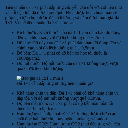
Tiêu chuẩn đá 1×1 phải đáp ứng các yêu cầu đối với cốt liệu nhỏ
và cốt liệu lớn đã được quy định. Hiểu được tiêu chuẩn này sẽ
giúp bạn lựa chọn được đá chất lượng và nắm được
báo giá đá
1×1
. Vì thế tiêu chuẩn đá 1×1 như sau:
Kích thước: Kích thước của đá 1×1 cần đảm bảo độ đồng
đều và chính xác, với độ lệch không quá ± 2mm.
Độ dày: Độ dày của đá 1×1 phải đảm bảo độ đồng đều và
chính xác, với độ lệch không quá ± 0,5mm.
Độ bền: Đá 1×1 phải có độ bền cơ học tối thiểu là
1000kg/cm2.
Độ hút nước: Độ hút nước của đá 1×1 không được vượt
quá 0,5% theo khối lượng.
Đá 1×1 cần đáp ứng những tiêu chuẩn gì?
Khả năng chịu va đập: Đá 1×1 phải có khả năng chịu va
đập tốt, với độ rạn nứt không vượt quá 0,5mm.
Độ bền mài mòn: Đá 1×1 phải có độ bền mài mòn tối
thiểu là 10cm3/50cm2.
Hàm lượng chất độc hại: Đá 1×1 không được chứa các
chất độc hại như chì, thủy ngân, amiang, và radon.
Hàm lượng CO2: Hàm lượng CO2 phải đáp ứng yêu cầu