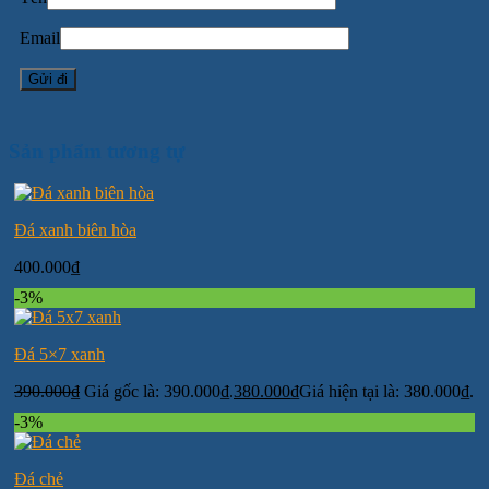
Email
Sản phẩm tương tự
Đá xanh biên hòa
400.000
₫
-3%
Đá 5×7 xanh
390.000
₫
Giá gốc là: 390.000₫.
380.000
₫
Giá hiện tại là: 380.000₫.
-3%
Đá chẻ