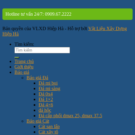
Hotline tư vấn 24/7: 0909.67.2222
Bản quyền của VLXD Hiệp Hà - Hỗ trợ bởi
Vật Liệu Xây Dựng
Hiệp Hà
Tìm kiếm:
Trang chủ
Giới thiệu
Báo giá
Báo giá Đá
Đá mi bụi
Đá mi sàng
Đá 0x4
Đá 1×2
Đá 4×6
đá hộc
Đá cấp phối dmax 25, dmax 37.5
Báo giá Cát
Cát san lấp
Cát xây tô