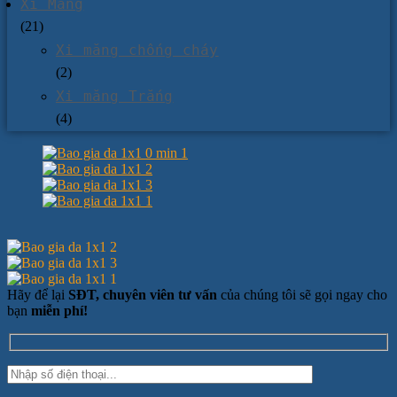
Xi Măng
(21)
Xi măng chống cháy
(2)
Xi măng Trắng
(4)
Hãy để lại
SĐT, chuyên viên tư vấn
của chúng tôi sẽ gọi ngay cho
bạn
miễn phí!