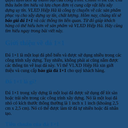
thầu luôn tìm hiểu và lựa chọn đơn vị cung cấp vật liệu xây
dựng uy tín. VLXD Hiệp Hà là công ty chuyên về các sản phẩm
phục vụ cho xây dựng uy tín, chất lượng. Hôm nay, chúng tôi sẽ
báo giá đá 1×1
và các thông tin liên quan. Từ đó giúp khách
hàng có thể hiểu hơn về sản phẩm và VLXD Hiệp Hà. Hãy cùng
tìm hiểu ngay trong bài viết này.
Giới thiệu về đá 1×1
Đá 1×1 là một loại đá phổ biến và được sử dụng nhiều trong các
công trình xây dựng. Tuy nhiên, không phải ai cũng nắm được
các thông tin vê loại đá này. Vì thế VLXD Hiệp Hà xin giới
thiệu và cung cấp
báo giá đá 1×1
cho quý khách hàng.
Đá 1×1 là gì?
Đá 1×1 trong xây dựng là một loại đá được sử dụng để lót sàn
hoặc trải nền trong các công trình xây dựng. Nó là một loại đá
nhỏ có kích thước thông thường là 1 inch x 1 inch (khoảng 2,5
cm x 2,5 cm). Nó có thể được làm từ đá tự nhiên hoặc đá nhân
tạo.
Tiêu chuẩn của đá 1×1