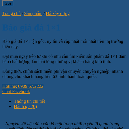
Trang chủ
/
Sản phẩm
/
Đá xây dựng
Báo giá đá 1×1
Báo giá đá 1×1 tận gốc, uy tín và cập nhật mới nhất trên thị trường
hiện nay.
Đặt mua ngay kẻo lỡ khi có nhu cầu tìm kiếm sản phẩm đá 1×1 đảm
bảo chất lượng, làm hài lòng những vị khách hàng khó tính.
Đồng thời, chính sách miễn phí vận chuyển chuyên nghiệp, nhanh
chóng cho khách hàng trên 63 tỉnh thành toàn quốc.
Hotline: 0909.67.2222
Chat Facebook
Thông tin chi tiết
Đánh giá (0)
Nguyên vật liệu đầu vào là một trong những yếu tố quan trọng
quyết định đến sự thành bại của công trình. Chính vì thế các chủ