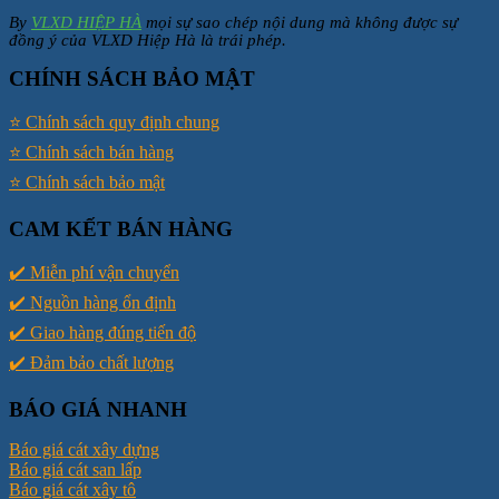
By
VLXD HIỆP HÀ
mọi sự sao chép nội dung mà không được sự
đồng ý của VLXD Hiệp Hà là trái phép.
CHÍNH SÁCH BẢO MẬT
⭐️ Chính sách quy định chung
⭐️ Chính sách bán hàng
⭐️ Chính sách bảo mật
CAM KẾT BÁN HÀNG
✔️ Miễn phí vận chuyển
✔️ Nguồn hàng ổn định
✔️ Giao hàng đúng tiến độ
✔️ Đảm bảo chất lượng
BÁO GIÁ NHANH
Báo giá cát xây dựng
Báo giá cát san lấp
Báo giá cát xây tô