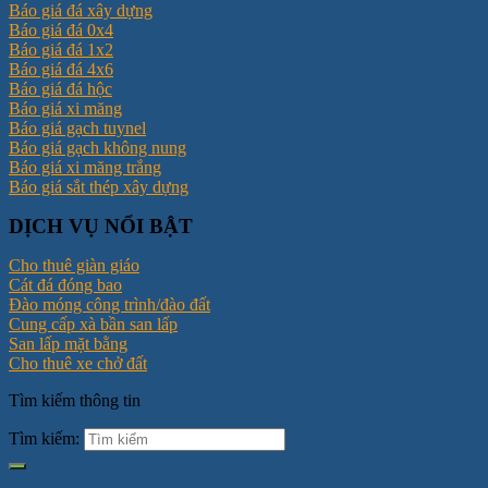
Báo giá đá xây dựng
Báo giá đá 0x4
Báo giá đá 1x2
Báo giá đá 4x6
Báo giá đá hộc
Báo giá xi măng
Báo giá gạch tuynel
Báo giá gạch không nung
Báo giá xi măng trắng
Báo giá sắt thép xây dựng
DỊCH VỤ NỔI BẬT
Cho thuê giàn giáo
Cát đá đóng bao
Đào móng công trình/đào đất
Cung cấp xà bần san lấp
San lấp mặt bằng
Cho thuê xe chở đất
Tìm kiếm thông tin
Tìm kiếm: