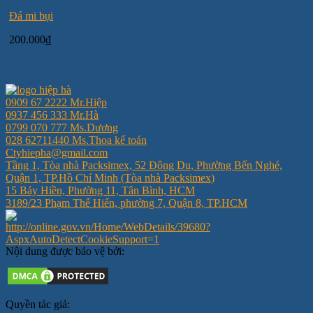
Đá mi bụi
200.000
₫
0909 67 2222 Mr.Hiệp
0937 456 333 Mr.Hà
0799 070 777 Ms.Dương
028 62711440 Ms.Thoa kế toán
Ctyhiepha@gmail.com
Tầng 1, Tòa nhà Packsimex, 52 Đông Du, Phường Bến Nghé,
Quận 1, TP.Hồ Chí Minh (Tòa nhà Packsimex)
15 Bảy Hiền, Phường 11, Tân Bình, HCM
3189/23 Phạm Thế Hiển, phường 7, Quận 8, TP.HCM
Nội dung được bảo vệ bởi:
Quyền tác giả: