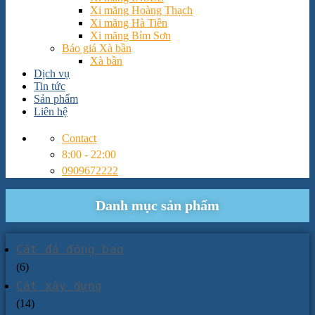
Xi măng Hoàng Thạch
Xi măng Hà Tiên
Xi măng Bỉm Sơn
Báo giá Xà bần
Xà bần
Dịch vụ
Tin tức
Sản phẩm
Liên hệ
Contact
8:00 - 22:00
0909672222
Danh mục sản phẩm
Cát đá đóng bao
(6)
Cát xây dựng
(14)