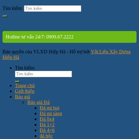
Tìm kiếm:
Hotline tư vấn 24/7: 0909.67.2222
Bản quyền của VLXD Hiệp Hà - Hỗ trợ bởi
Vật Liệu Xây Dựng
Hiệp Hà
Tìm kiếm:
Trang chủ
Giới thiệu
Báo giá
Báo giá Đá
Đá mi bụi
Đá mi sàng
Đá 0x4
Đá 1×2
Đá 4×6
đá hộc