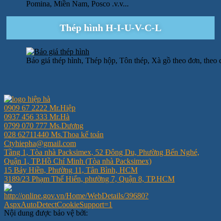
Pomina, Miền Nam, Posco .v.v...
Thép hình H-I-U-V-C-L
Báo giá thép hình, Thép hộp, Tôn thép, Xà gồ theo đơn, theo
0909 67 2222 Mr.Hiệp
0937 456 333 Mr.Hà
0799 070 777 Ms.Dương
028 62711440 Ms.Thoa kế toán
Ctyhiepha@gmail.com
Tầng 1, Tòa nhà Packsimex, 52 Đông Du, Phường Bến Nghé,
Quận 1, TP.Hồ Chí Minh (Tòa nhà Packsimex)
15 Bảy Hiền, Phường 11, Tân Bình, HCM
3189/23 Phạm Thế Hiển, phường 7, Quận 8, TP.HCM
Nội dung được bảo vệ bởi: