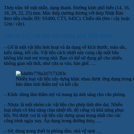
Thép trần: bề mặt nhẵn, dạng thanh. Đường kính phổ biến (14, 16,
18, 29, 22, 25) mm. Mác thép (tương đương với thép Nhật Bản
theo tiêu chuẩn JIS: SS400, CT3, S45C). Chiều dài (6m / cây hoặc
12m / cây).
Một số loại vật liệu xây dựng phổ biến khác
– Gỗ là một vật liệu linh hoạt và đa dạng về kích thước, màu sắc,
kiểu dáng, kết cấu. Vật liệu cách nhiệt này cung cấp một bầu
không khí mát mẻ trong nhà. Bạn có thể sử dụng gỗ cho nhiều
không gian nội thất, như cửa ra vào, bàn ghế, …
Nhiều loại vật liệu xây dựng khác nhau được ứng dụng trong c
bảo đảm tính thẩm mỹ và kết cấu
– Kính: dùng làm thẩm mỹ và mang lại ánh sáng cho căn phòng.
– Nhựa: là một nhóm các vật liệu cho phép tính dẻo dai. Nhiều
loại nhựa có khả năng chịu nhiệt tốt, độ cứng và khả năng phục
hồi. Nó được coi là vật liệu xây dựng quan trọng nhất cho các
công trình ngày nay. Áp dụng trong đường thủy, …
– Sứ: dùng trong thiết bị phòng tắm, nhà vệ sinh …