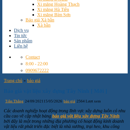
Xi măng Hoàng Thạch
Xi măng Hà Tiên
Xi măng Bỉm Sơn
Báo giá Xà bần
Xà bần
Dịch vụ
Tin tức
Sản phẩm
Liên hệ
Contact
8:00 - 22:00
0909672222
Trang chủ
»
báo giá
Báo giá vật liệu xây dựng Tây Ninh [ Mới ]
Trần Thắng
24/09/2021
15/05/2026
báo giá
2564 Lượt xem
Các doanh nghiệp hoạt động trong lĩnh vực xây dựng luôn có nhu
cầu cao về cập nhật bảng
báo giá
vật liệu xây dựng Tây Ninh
bởi đây là một trong những địa phương có hoạt động kinh doanh
vật liệu rất phát triển đặc biệt là nhà xưởng, trại heo, khu công