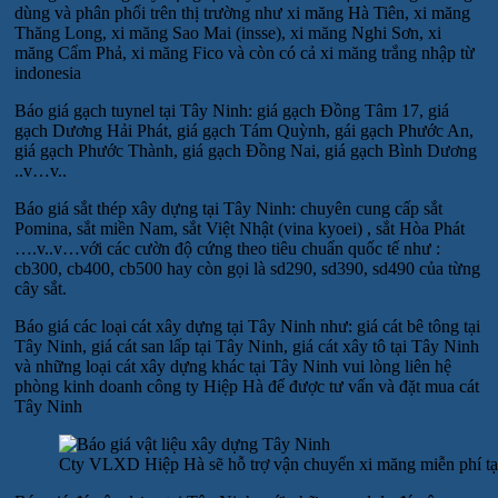
dùng và phân phối trên thị trường như xi măng Hà Tiên, xi măng
Thăng Long, xi măng Sao Mai (insse), xi măng Nghi Sơn, xi
măng Cẩm Phả, xi măng Fico và còn có cả xi măng trắng nhập từ
indonesia
Báo giá gạch tuynel tại Tây Ninh: giá gạch Đồng Tâm 17, giá
gạch Dương Hải Phát, giá gạch Tám Quỳnh, gái gạch Phước An,
giá gạch Phước Thành, giá gạch Đồng Nai, giá gạch Bình Dương
..v…v..
Báo giá sắt thép xây dựng tại Tây Ninh: chuyên cung cấp sắt
Pomina, sắt miền Nam, sắt Việt Nhật (vina kyoei) , sắt Hòa Phát
….v..v…với các cườn độ cứng theo tiêu chuẩn quốc tế như :
cb300, cb400, cb500 hay còn gọi là sd290, sd390, sd490 của từng
cây sắt.
Báo giá các loại cát xây dựng tại Tây Ninh như: giá cát bê tông tại
Tây Ninh, giá cát san lấp tại Tây Ninh, giá cát xây tô tại Tây Ninh
và những loại cát xây dựng khác tại Tây Ninh vui lòng liên hệ
phòng kinh doanh công ty Hiệp Hà để được tư vấn và đặt mua cát
Tây Ninh
Cty VLXD Hiệp Hà sẽ hỗ trợ vận chuyển xi măng miễn phí tại