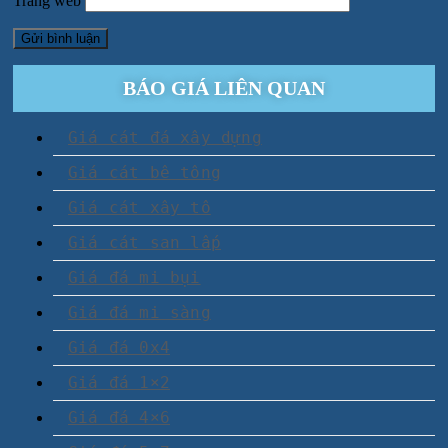
Trang web
BÁO GIÁ LIÊN QUAN
Giá cát đá xây dựng
Giá cát bê tông
Giá cát xây tô
Giá cát san lấp
Giá đá mi bụi
Giá đá mi sàng
Giá đá 0x4
Giá đá 1×2
Giá đá 4×6