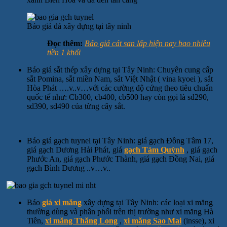
Báo giá đá xây dựng tại tây ninh
Đọc thêm:
Báo giá cát san lấp hiện nay bao nhiêu
tiền 1 khối
Báo giá sắt thép xây dựng tại Tây Ninh: Chuyên cung cấp
sắt Pomina, sắt miền Nam, sắt Việt Nhật ( vina kyoei ), sắt
Hòa Phát ….v..v…với các cường độ cứng theo tiêu chuẩn
quốc tế như: Cb300, cb400, cb500 hay còn gọi là sd290,
sd390, sd490 của từng cây sắt.
Báo giá gạch tuynel tại Tây Ninh: giá gạch Đồng Tâm 17,
giá gạch Dương Hải Phát, giá
gạch Tám Quỳnh
, giá gạch
Phước An, giá gạch Phước Thành, giá gạch Đồng Nai, giá
gạch Bình Dương ..v…v..
Báo
giá xi măng
xây dựng tại Tây Ninh: các loại xi măng
thường dùng và phân phối trên thị trường như xi măng Hà
Tiên,
xi măng Thăng Long
,
xi măng Sao Mai
(insse), xi