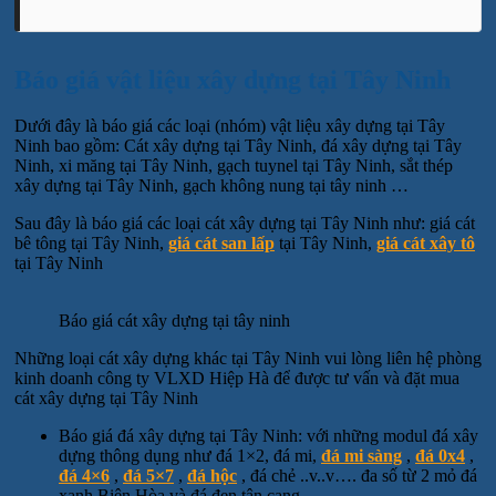
Báo giá vật liệu xây dựng tại Tây Ninh
Dưới đây là báo giá các loại (nhóm) vật liệu xây dựng tại Tây
Ninh bao gồm: Cát xây dựng tại Tây Ninh, đá xây dựng tại Tây
Ninh, xi măng tại Tây Ninh, gạch tuynel tại Tây Ninh, sắt thép
xây dựng tại Tây Ninh, gạch không nung tại tây ninh …
Sau đây là báo giá các loại cát xây dựng tại Tây Ninh như: giá cát
bê tông tại Tây Ninh,
giá cát san lấp
tại Tây Ninh,
giá cát xây tô
tại Tây Ninh
Báo giá cát xây dựng tại tây ninh
Những loại cát xây dựng khác tại Tây Ninh vui lòng liên hệ phòng
kinh doanh công ty VLXD Hiệp Hà để được tư vấn và đặt mua
cát xây dựng tại Tây Ninh
Báo giá đá xây dựng tại Tây Ninh: với những modul đá xây
dựng thông dụng như đá 1×2, đá mi,
đá mi sàng
,
đá 0x4
,
đá 4×6
,
đá 5×7
,
đá hộc
, đá chẻ ..v..v…. đa số từ 2 mỏ đá
xanh Biên Hòa và đá đen tân cang