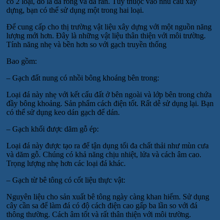
có 2 loại, đó là đá rỗng và đá rắn. Tùy thuộc vào nhu cầu xây
dựng, bạn có thể sử dụng một trong hai loại.
Để cung cấp cho thị trường vật liệu xây dựng với một nguồn năng
lượng mới hơn. Đây là những vật liệu thân thiện với môi trường.
Tính năng nhẹ và bền hơn so với gạch truyền thống
Bao gồm:
– Gạch đất nung có nhồi bông khoáng bên trong:
Loại đá này nhẹ với kết cấu đất ở bên ngoài và lớp bên trong chứa
đầy bông khoảng. Sản phẩm cách điện tốt. Rất dễ sử dụng lại. Bạn
có thể sử dụng keo dán gạch để dán.
– Gạch khối được dăm gỗ ép:
Loại đá này được tạo ra để tận dụng tối đa chất thải như mùn cưa
và dăm gỗ. Chúng có khả năng chịu nhiệt, lửa và cách âm cao.
Trọng lượng nhẹ hơn các loại đá khác.
– Gạch từ bê tông có cốt liệu thực vật:
Nguyên liệu cho sản xuất bê tông ngày càng khan hiếm. Sử dụng
cây cần sa để làm đá có độ cách điện cao gấp ba lần so với đá
thông thường. Cách âm tốt và rất thân thiện với môi trường.