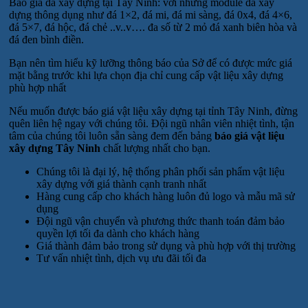
Báo giá đá xây dựng tại Tây Ninh: với những module đá xây
dựng thông dụng như đá 1×2, đá mi, đá mi sàng, đá 0x4, đá 4×6,
đá 5×7, đá hộc, đá chẻ ..v..v…. đa số từ 2 mỏ đá xanh biên hòa và
đá đen bình điền.
Bạn nên tìm hiểu kỹ lưỡng thông báo của Sở để có được mức giá
mặt bằng trước khi lựa chọn địa chỉ cung cấp vật liệu xây dựng
phù hợp nhất
Nếu muốn được báo giá vật liệu xây dựng tại tỉnh Tây Ninh, đừng
quên liên hệ ngay với chúng tôi. Đội ngũ nhân viên nhiệt tình, tận
tâm của chúng tôi luôn sẵn sàng đem đến bảng
báo giá vật liệu
xây dựng Tây Ninh
chất lượng nhất cho bạn.
Chúng tôi là đại lý, hệ thống phân phối sản phẩm vật liệu
xây dựng với giá thành cạnh tranh nhất
Hàng cung cấp cho khách hàng luôn đủ logo và mẫu mã sử
dụng
Đội ngũ vận chuyển và phương thức thanh toán đảm bảo
quyền lợi tối đa dành cho khách hàng
Giá thành đảm bảo trong sử dụng và phù hợp với thị trường
Tư vấn nhiệt tình, dịch vụ ưu đãi tối đa