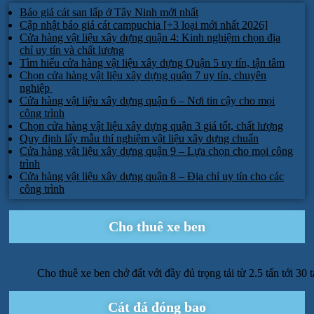
Báo giá cát san lấp ở Tây Ninh mới nhất
Cập nhật báo giá cát campuchia [+3 loại mới nhất 2026]
Cửa hàng vật liệu xây dựng quận 4: Kinh nghiệm chọn địa
chỉ uy tín và chất lượng
Tìm hiểu cửa hàng vật liệu xây dựng Quận 5 uy tín, tận tâm
Chọn cửa hàng vật liệu xây dựng quận 7 uy tín, chuyên
nghiệp
Cửa hàng vật liệu xây dựng quận 6 – Nơi tin cậy cho mọi
công trình
Chọn cửa hàng vật liệu xây dựng quận 3 giá tốt, chất lượng
Quy định lấy mẫu thí nghiệm vật liệu xây dựng chuẩn
Cửa hàng vật liệu xây dựng quận 9 – Lựa chọn cho mọi công
trình
Cửa hàng vật liệu xây dựng quận 8 – Địa chỉ uy tín cho các
công trình
Cho thuê xe ben
Cho thuê xe ben chở đất với đầy đủ trọng tải từ 2.5 tấn tới 30 
Cát đá đóng bao