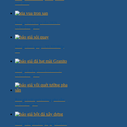
mới nhất
Báo giá vữa trộn sẵn 2026 –
VLXD Hiệp Hà
Báo giá sỏi quay – VLXD Hiệp
Hà
Báo giá đá hạt mài Granito –
VLXD Hiệp Hà
Báo giá vôi quét tường pha sẵn _
VLXD hiệp hà
Báo giá bột đá xây dựng CaCO3