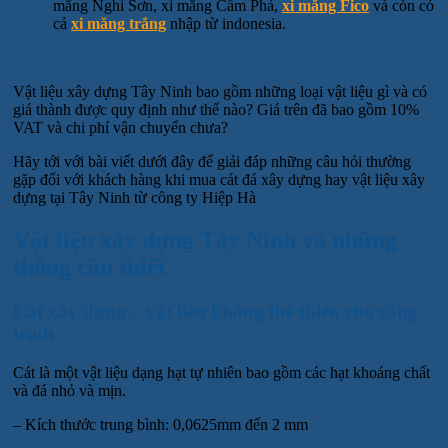
măng Nghi Sơn, xi măng Cẩm Phả,
xi măng Fico
và còn có
cả
xi măng trắng
nhập từ indonesia.
Vật liệu xây dựng Tây Ninh bao gồm những loại vật liệu gì và có
giá thành được quy định như thế nào? Giá trên đã bao gồm 10%
VAT và chi phí vận chuyển chưa?
Hãy tới với bài viết dưới đây để giải đáp những câu hỏi thường
gặp đối với khách hàng khi mua cát đá xây dựng hay vật liệu xây
dựng tại Tây Ninh từ công ty Hiệp Hà
Vật liệu xây dựng Tây Ninh và những
thông cần thiết
Cát xây dựng – vật liệu không thể thiếu cho công
trình
Cát là một vật liệu dạng hạt tự nhiên bao gồm các hạt khoáng chất
và đá nhỏ và mịn.
– Kích thước trung bình: 0,0625mm đến 2 mm