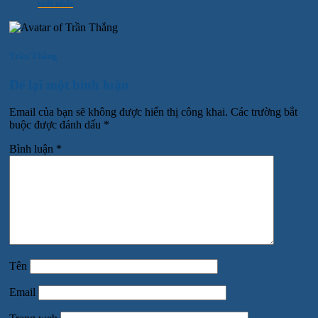
mới nhất
Trần Thắng
Để lại một bình luận
Email của bạn sẽ không được hiển thị công khai.
Các trường bắt
buộc được đánh dấu
*
Bình luận
*
Tên
Email