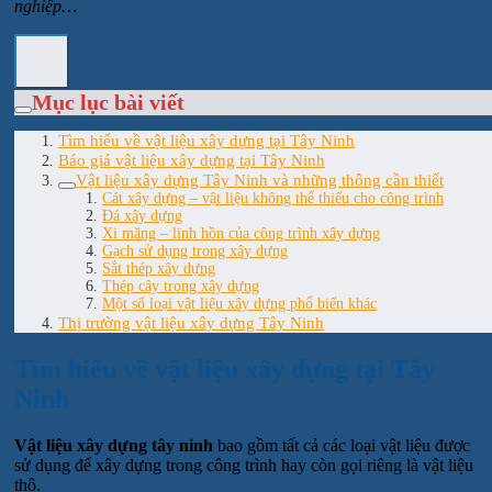
nghiệp…
Mục lục bài viết
Tìm hiểu về vật liệu xây dựng tại Tây Ninh
Báo giá vật liệu xây dựng tại Tây Ninh
Vật liệu xây dựng Tây Ninh và những thông cần thiết
Cát xây dựng – vật liệu không thể thiếu cho công trình
Đá xây dựng
Xi măng – linh hồn của công trình xây dựng
Gạch sử dụng trong xây dựng
Sắt thép xây dựng
Thép cây trong xây dựng
Một số loại vật liệu xây dựng phổ biến khác
Thị trường vật liệu xây dựng Tây Ninh
Tìm hiểu về vật liệu xây dựng tại Tây
Ninh
Vật liệu xây dựng tây ninh
bao gồm tất cả các loại vật liệu được
sử dụng để xây dựng trong công trình hay còn gọi riêng là vật liệu
thô.