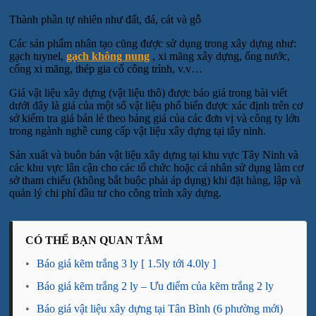
Thành phần tự nhiên như đất, đá, cát và gỗ
Các sản phẩm nhân tạo cũng được sử dụng trong xây dựng như:
gạch tuynel,
gạch không nung
, xi măng xây dựng, ống nước,
cống xi măng, thép gia cố công trình, v.v…
Giá vật liệu xây dựng (vật liệu thô) được báo giá trong bài viết
dưới đây là giá của một số vật liệu phổ biến được xác định trên cơ
sở kiểm tra giá bán lẻ theo bảng giá của các đơn vị và công ty lớn
trong ngành nghề cung cấp vật liệu xây dựng tại tây ninh.
Sản xuất và buôn bán vật liệu xây dựng tại khu vực Tây Ninh và
các khu vực lân cận cho các tổ chức hoặc cá nhân sử dụng làm cơ
sở tham chiếu (không bắt buộc phải áp dụng) khi đặt hàng, lập và
quản lý chi phí đầu tư cho công trình xây dựng.
CÓ THỂ BẠN QUAN TÂM
•
Báo giá kẽm trắng 3 ly [ 1.5ly tới 4.0ly ]
•
Báo giá kẽm trắng 2 ly – Ưu điểm của kẽm trắng 2 ly
•
Báo giá vật liệu xây dựng tại Tân Bình (6 phường mới)