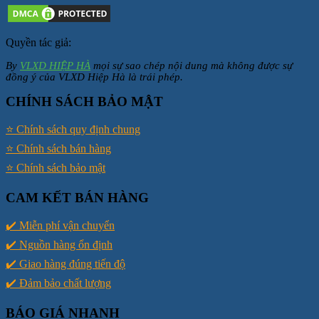
Quyền tác giả:
By
VLXD HIỆP HÀ
mọi sự sao chép nội dung mà không được sự
đồng ý của VLXD Hiệp Hà là trái phép.
CHÍNH SÁCH BẢO MẬT
⭐️ Chính sách quy định chung
⭐️ Chính sách bán hàng
⭐️ Chính sách bảo mật
CAM KẾT BÁN HÀNG
✔️ Miễn phí vận chuyển
✔️ Nguồn hàng ổn định
✔️ Giao hàng đúng tiến độ
✔️ Đảm bảo chất lượng
BÁO GIÁ NHANH