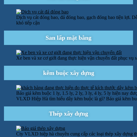
Dịch vụ cát đóng bao, đá đóng bao, gạch đóng bao tiện lợi. Dễ
khó tiếp cận
San lấp mặt bằng
Xe ben và xe cơ giới đang thực hiện vận chuyển đất phục vụ 
kẽm buộc xây dựng
Báo giá kẽm buộc 1 ly, 1.5 ly, 2 ly, 3 ly, 4 ly, 5 ly hiện nay
VLXD Hiệp Hà tìm hiểu dây kẽm buộc là gì? Báo giá kẽm buộc 1 
Thép xây dựng
Cty VLXD hiệp hà chuyên cung cấp các loại thép xây dựng th