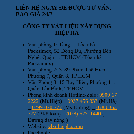
LIÊN HỆ NGAY ĐỂ ĐƯỢC TƯ VẤN,
BÁO GIÁ 24/7
CÔNG TY VẬT LIỆU XÂY DỰNG
HIỆP HÀ
Văn phòng 1: Tầng 1, Tòa nhà
Packsimex, 52 Đông Du, Phường Bến
Nghé, Quận 1, TP.HCM (Tòa nhà
Packsimex)
Văn phòng 2: 3189 Phạm Thế Hiển,
Phường 7, Quận 8, TP.HCM
Văn Phòng 3: 15 Bảy Hiền, Phường 11,
Quận Tân Bình, TP.HCM
Phòng kinh doanh Hotline/Zalo:
0909 67
2222
(Mr.Hiệp) _
0937 456 333
(Mr.Hà)
_
0799 070 777
(Ms.Dương) _
0783 363
777
(P.kế toán) _
(028) 62711440
(
Đường dây nóng )
Website:
vlxdhiepha.com
Facebook: