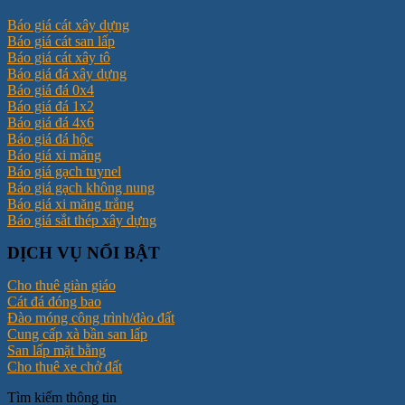
Báo giá cát xây dựng
Báo giá cát san lấp
Báo giá cát xây tô
Báo giá đá xây dựng
Báo giá đá 0x4
Báo giá đá 1x2
Báo giá đá 4x6
Báo giá đá hộc
Báo giá xi măng
Báo giá gạch tuynel
Báo giá gạch không nung
Báo giá xi măng trắng
Báo giá sắt thép xây dựng
DỊCH VỤ NỔI BẬT
Cho thuê giàn giáo
Cát đá đóng bao
Đào móng công trình/đào đất
Cung cấp xà bần san lấp
San lấp mặt bằng
Cho thuê xe chở đất
Tìm kiếm thông tin