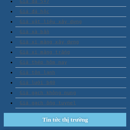
Giá đá 5×7
Giá đá hộc
Giá vật liệu xây dựng
Giá xà bần
Giá xi măng xây dựng
Giá xi măng trắng
Giá thép hôm nay
Giá tôn lạnh
Giá lưới b40
Giá gạch không nung
Giá gạch ống tuynel
Tin tức thị trường