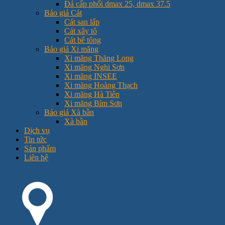
Đá cấp phối dmax 25, dmax 37.5
Báo giá Cát
Cát san lấp
Cát xây tô
Cát bê tông
Báo giá Xi măng
Xi măng Thăng Long
Xi măng Nghi Sơn
Xi măng INSEE
Xi măng Hoàng Thạch
Xi măng Hà Tiên
Xi măng Bỉm Sơn
Báo giá Xà bần
Xà bần
Dịch vụ
Tin tức
Sản phẩm
Liên hệ