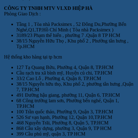
CÔNG TY TNHH MTV VLXD HIỆP HÀ
Phòng Giao Dịch :
Tầng 1 , Tòa nhà Packsimex , 52 Đông Du,Phường Bến
Nghé,Q1,TP.Hồ Chí Minh ( Tòa nhà Packsimex )
3189/23 Phạm thế hiển , phường 7 .Quận 8 TP HCM
38/15 Nguyễn Hữu Thọ , Khu phố 2 , Phường tân hưng ,
Tp.HCM
Hệ thống kho hàng tại tp hcm
127 Tạ Quang Bửu, Phường 4, Quận 8, TP.HCM
Cầu rạch tra xã bình mỹ, Huyện củ chi, TP.HCM
33/2 Cao Lỗ , Phường 4, Quận 8, TP.HCM
38/15 Nguyễn hữu thọ, Khu phố 2, phường tân hưng ,Quận
7, TP.HCM
491 Đường hậu giang, phường 11, Quận 6, TP.HCM
68 Công trường lam sơn, Phường bến nghé, Quận 1,
TP.HCM
100 Trần quốc thảo, Phường 9, Quận 3, TP.HCM
526 Sư vạn hạnh, Phường 12, Quận 10,TP.HCM
468 Nguyễn Trãi, Phường 8, Quận 5, TP.HCM
868 Cầu xây dựng, phường 3, Quận 9, TP HCM
399 Cầu phú mỹ, quận 3, TP HCM