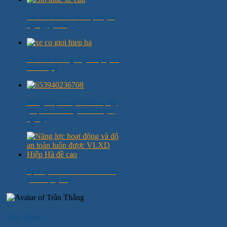
Cho thuê xe cẩu nhanh, chuyên
nghiệp, giá tốt
Cho thuê xe cơ giới giá rẻ, Uy tín,
Chất lượng
Báo giá vận chuyển xà bần, đập
phá, tháo dỡ công trình chuyên
nghiệp
Dịch vụ cho thuê xe ben chở đất
[Giá tốt, Uy tín]
Trần Thắng