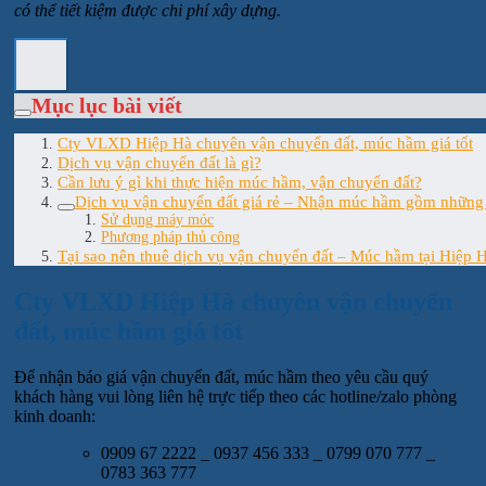
có thể tiết kiệm được chi phí xây dựng.
Mục lục bài viết
Cty VLXD Hiệp Hà chuyên vận chuyển đất, múc hầm giá tốt
Dịch vụ vận chuyển đất là gì?
Cần lưu ý gì khi thực hiện múc hầm, vận chuyển đất?
Dịch vụ vận chuyển đất giá rẻ – Nhận múc hầm gồm những
Sử dụng máy móc
Phương pháp thủ công
Tại sao nên thuê dịch vụ vận chuyển đất – Múc hầm tại Hiệp 
Cty VLXD Hiệp Hà chuyên vận chuyển
đất, múc hầm giá tốt
Để nhận báo giá vận chuyển đất, múc hầm theo yêu cầu quý
khách hàng vui lòng liên hệ trực tiếp theo các hotline/zalo phòng
kinh doanh:
0909 67 2222 _ 0937 456 333 _ 0799 070 777 _
0783 363 777