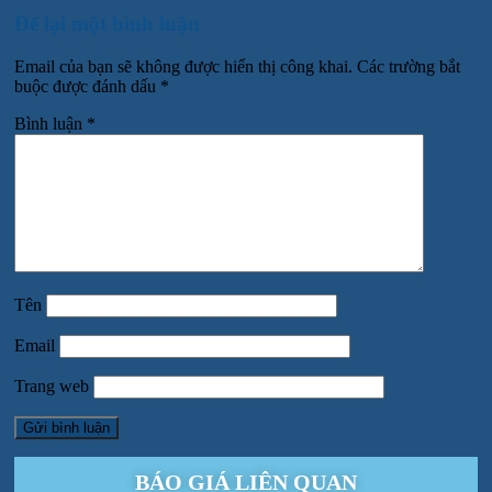
Để lại một bình luận
Email của bạn sẽ không được hiển thị công khai.
Các trường bắt
buộc được đánh dấu
*
Bình luận
*
Tên
Email
Trang web
BÁO GIÁ LIÊN QUAN