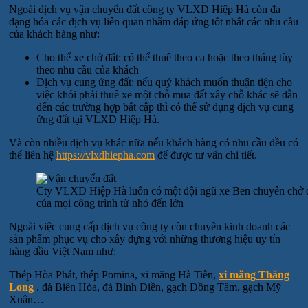
Ngoài dịch vụ vận chuyển đất công ty VLXD Hiệp Hà còn đa
dạng hóa các dịch vụ liên quan nhằm đáp ứng tốt nhất các nhu cầu
của khách hàng như:
Cho thể xe chở đất: có thể thuê theo ca hoặc theo tháng tùy
theo nhu cầu của khách
Dịch vụ cung ứng đất: nếu quý khách muốn thuận tiện cho
việc khỏi phải thuê xe một chỗ mua đất xây chỗ khác sẽ dẫn
đến các trường hợp bất cập thì có thể sử dụng dịch vụ cung
ứng đất tại VLXD Hiệp Hà.
Và còn nhiều dịch vụ khác nữa nếu khách hàng có nhu cầu đều có
thể liên hệ
https://vlxdhiepha.com
để được tư vấn chi tiết.
Cty VLXD Hiệp Hà luôn có một đội ngũ xe Ben chuyên chở đấ
của mọi công trình từ nhỏ đến lớn
Ngoài việc cung cấp dịch vụ công ty còn chuyên kinh doanh các
sản phẩm phục vụ cho xây dựng với những thương hiệu uy tín
hàng đầu Việt Nam như:
Thép Hòa Phát, thép Pomina, xi măng Hà Tiên,
xi măng Thăng
Long
, đá Biên Hòa, đá Bình Điền, gạch Đồng Tâm, gạch Mỹ
Xuân…