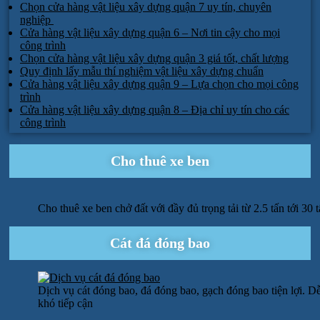
Chọn cửa hàng vật liệu xây dựng quận 7 uy tín, chuyên
nghiệp
Cửa hàng vật liệu xây dựng quận 6 – Nơi tin cậy cho mọi
công trình
Chọn cửa hàng vật liệu xây dựng quận 3 giá tốt, chất lượng
Quy định lấy mẫu thí nghiệm vật liệu xây dựng chuẩn
Cửa hàng vật liệu xây dựng quận 9 – Lựa chọn cho mọi công
trình
Cửa hàng vật liệu xây dựng quận 8 – Địa chỉ uy tín cho các
công trình
Cho thuê xe ben
Cho thuê xe ben chở đất với đầy đủ trọng tải từ 2.5 tấn tới 30 
Cát đá đóng bao
Dịch vụ cát đóng bao, đá đóng bao, gạch đóng bao tiện lợi. Dễ
khó tiếp cận