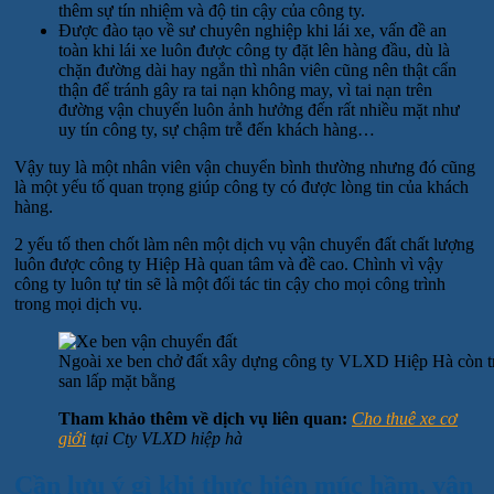
thêm sự tín nhiệm và độ tin cậy của công ty.
Được đào tạo về sư chuyên nghiệp khi lái xe, vấn đề an
toàn khi lái xe luôn được công ty đặt lên hàng đầu, dù là
chặn đường dài hay ngắn thì nhân viên cũng nên thật cẩn
thận để tránh gây ra tai nạn không may, vì tai nạn trên
đường vận chuyển luôn ảnh hưởng đến rất nhiều mặt như
uy tín công ty, sự chậm trễ đến khách hàng…
Vậy tuy là một nhân viên vận chuyển bình thường nhưng đó cũng
là một yếu tố quan trọng giúp công ty có được lòng tin của khách
hàng.
2 yếu tố then chốt làm nên một dịch vụ vận chuyển đất chất lượng
luôn được công ty Hiệp Hà quan tâm và đề cao. Chình vì vậy
công ty luôn tự tin sẽ là một đối tác tin cậy cho mọi công trình
trong mọi dịch vụ.
Ngoài xe ben chở đất xây dựng công ty VLXD Hiệp Hà còn tr
san lấp mặt bằng
Tham khảo thêm về dịch vụ liên quan:
Cho thuê xe cơ
giới
tại Cty VLXD hiệp hà
Cần lưu ý gì khi thực hiện múc hầm, vận