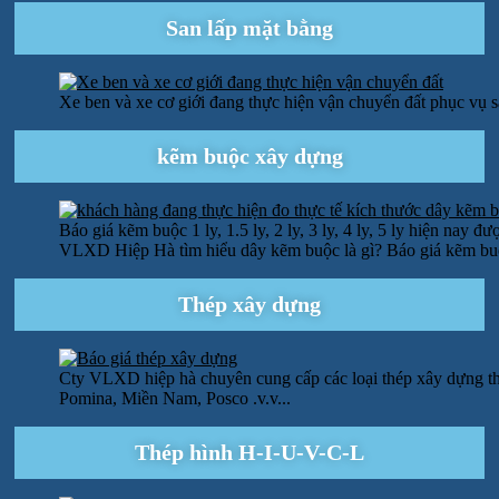
San lấp mặt bằng
Xe ben và xe cơ giới đang thực hiện vận chuyển đất phục vụ 
kẽm buộc xây dựng
Báo giá kẽm buộc 1 ly, 1.5 ly, 2 ly, 3 ly, 4 ly, 5 ly hiện nay
VLXD Hiệp Hà tìm hiểu dây kẽm buộc là gì? Báo giá kẽm buộc 1 
Thép xây dựng
Cty VLXD hiệp hà chuyên cung cấp các loại thép xây dựng th
Pomina, Miền Nam, Posco .v.v...
Thép hình H-I-U-V-C-L