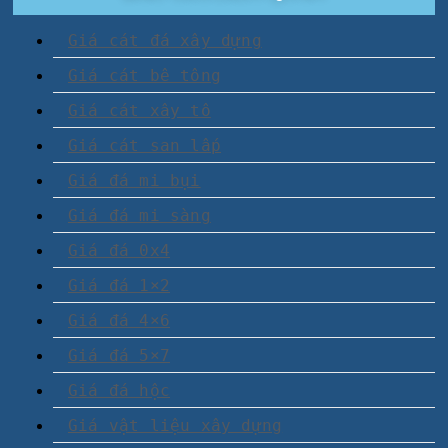
Giá cát đá xây dựng
Giá cát bê tông
Giá cát xây tô
Giá cát san lấp
Giá đá mi bụi
Giá đá mi sàng
Giá đá 0x4
Giá đá 1×2
Giá đá 4×6
Giá đá 5×7
Giá đá hộc
Giá vật liệu xây dựng