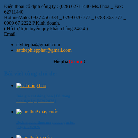
Điện thoại cố định công ty : (028) 62711440 Ms.Thoa _ Fax:
62711440
Hotline/Zalo: 0937 456 333 _ 0799 070 777 _ 0783 363 777 _
0909 67 2222 P.Kinh doanh.
( Hỗ trợ trực tuyến quý khách hàng 24/24 )
Email:
ctyhiepha@gmail.com
satthephiepphat@gmail.com
Hiepha
Group
!
Bài viết cùng chủ đề:
Báo giá cát đóng bao | Đá đóng
bao tiện lợi [Mới 2026]
Dịch vụ cho thuê máy cuốc giá tốt
| Uy tín #2026