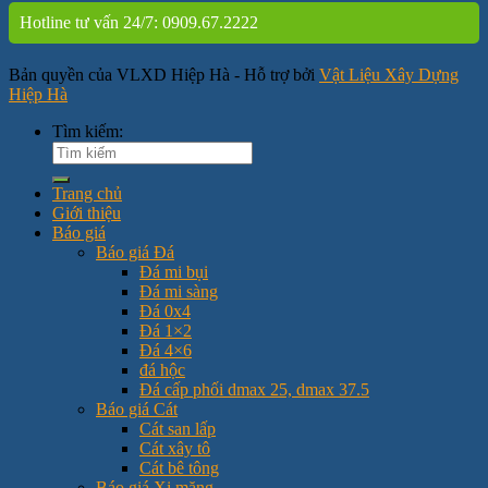
Hotline tư vấn 24/7: 0909.67.2222
Bản quyền của VLXD Hiệp Hà - Hỗ trợ bởi
Vật Liệu Xây Dựng
Hiệp Hà
Tìm kiếm:
Trang chủ
Giới thiệu
Báo giá
Báo giá Đá
Đá mi bụi
Đá mi sàng
Đá 0x4
Đá 1×2
Đá 4×6
đá hộc
Đá cấp phối dmax 25, dmax 37.5
Báo giá Cát
Cát san lấp
Cát xây tô
Cát bê tông
Báo giá Xi măng