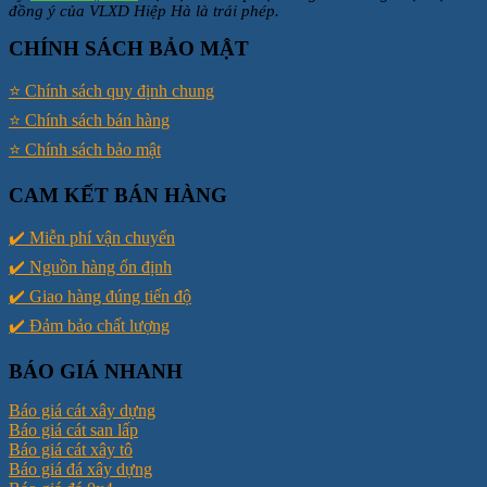
đồng ý của VLXD Hiệp Hà là trái phép.
CHÍNH SÁCH BẢO MẬT
⭐️ Chính sách quy định chung
⭐️ Chính sách bán hàng
⭐️ Chính sách bảo mật
CAM KẾT BÁN HÀNG
✔️ Miễn phí vận chuyển
✔️ Nguồn hàng ổn định
✔️ Giao hàng đúng tiến độ
✔️ Đảm bảo chất lượng
BÁO GIÁ NHANH
Báo giá cát xây dựng
Báo giá cát san lấp
Báo giá cát xây tô
Báo giá đá xây dựng