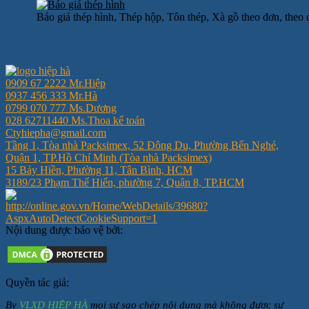
Báo giá thép hình, Thép hộp, Tôn thép, Xà gồ theo đơn, theo
0909 67 2222 Mr.Hiệp
0937 456 333 Mr.Hà
0799 070 777 Ms.Dương
028 62711440 Ms.Thoa kế toán
Ctyhiepha@gmail.com
Tầng 1, Tòa nhà Packsimex, 52 Đông Du, Phường Bến Nghé,
Quận 1, TP.Hồ Chí Minh (Tòa nhà Packsimex)
15 Bảy Hiền, Phường 11, Tân Bình, HCM
3189/23 Phạm Thế Hiển, phường 7, Quận 8, TP.HCM
Nội dung được bảo vệ bởi:
Quyền tác giả:
By
VLXD HIỆP HÀ
mọi sự sao chép nội dung mà không được sự