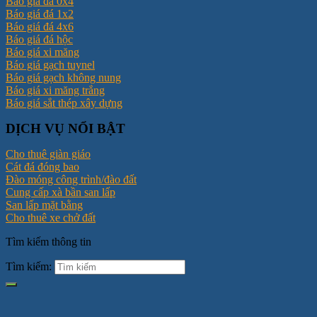
Báo giá đá 0x4
Báo giá đá 1x2
Báo giá đá 4x6
Báo giá đá hộc
Báo giá xi măng
Báo giá gạch tuynel
Báo giá gạch không nung
Báo giá xi măng trắng
Báo giá sắt thép xây dựng
DỊCH VỤ NỔI BẬT
Cho thuê giàn giáo
Cát đá đóng bao
Đào móng công trình/đào đất
Cung cấp xà bần san lấp
San lấp mặt bằng
Cho thuê xe chở đất
Tìm kiếm thông tin
Tìm kiếm: