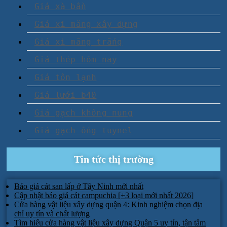
Giá xà bần
Giá xi măng xây dựng
Giá xi măng trắng
Giá thép hôm nay
Giá tôn lạnh
Giá lưới b40
Giá gạch không nung
Giá gạch ống tuynel
Tin tức thị trường
Báo giá cát san lấp ở Tây Ninh mới nhất
Cập nhật báo giá cát campuchia [+3 loại mới nhất 2026]
Cửa hàng vật liệu xây dựng quận 4: Kinh nghiệm chọn địa
chỉ uy tín và chất lượng
Tìm hiểu cửa hàng vật liệu xây dựng Quận 5 uy tín, tận tâm