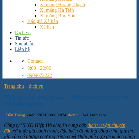
Xi măng Hoàng Thạch
Xi măng Hà Tiên
Xi măng Bỉm Sơn
Báo giá Xà bần
Xà bần
Dịch vụ
Tin tức
Sản phẩm
Liên hệ
Contact
8:00 - 22:00
0909672222
Trang chủ
»
dịch vụ
Dịch vụ vận chuyển đất – Nhận múc hầm giá tốt,
Chuyên nghiệp
Trần Thắng
24/09/2021
09/08/2024
dịch vụ
341 Lượt xem
Công ty VLXD Hiệp Hà chuyên cung cấp
dịch vụ vận chuyển
đất
với mức giá cạnh tranh, đặc biệt với những công trình quy mô
lớn còn có những chương trình chiết khấu phù hợp để khách hàng